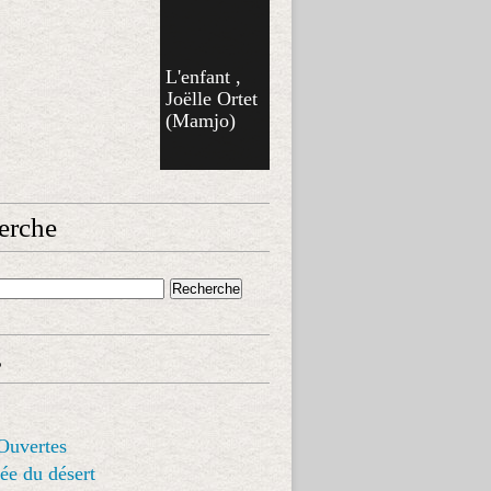
L'enfant ,
Joëlle Ortet
(Mamjo)
erche
s
Ouvertes
ée du désert