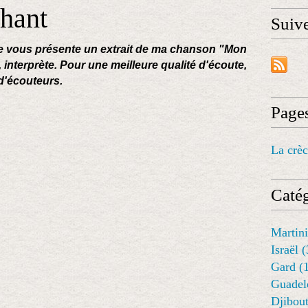
hant
Suiv
je vous présente un extrait de ma chanson "Mon
 interprète. Pour une meilleure qualité d'écoute,
d'écouteurs.
Page
La crè
Catég
Martini
Israël 
Gard (
Guadel
Djibout