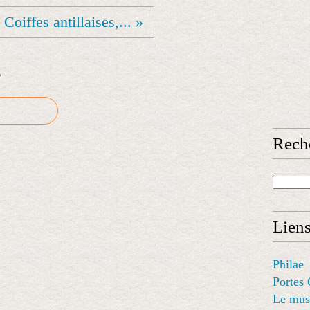
Coiffes antillaises,... »
e
Rech
Lien
Philae
Portes 
Le mus