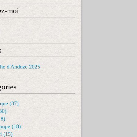
ez-moi
s
che d'Anduze 2025
ories
que (37)
(30)
18)
oupe (18)
i (15)