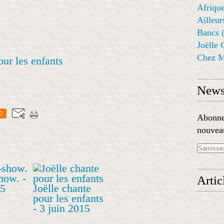
Afrique
Ailleur
Bancs 
Joëlle 
Chez M
our les enfants
Newsl
0
Abonnez
nouveau
how. -
Artic
15
Joëlle chante
pour les enfants
- 3 juin 2015