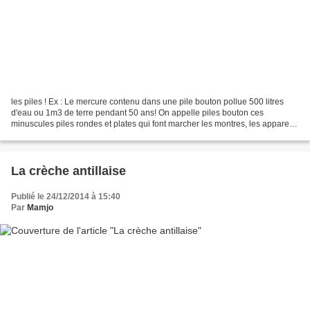
les piles ! Ex : Le mercure contenu dans une pile bouton pollue 500 litres
d'eau ou 1m3 de terre pendant 50 ans! On appelle piles bouton ces
minuscules piles rondes et plates qui font marcher les montres, les appareils
photos, les calculatrices, certains...
La crèche antillaise
Publié le 24/12/2014 à 15:40
Par
Mamjo