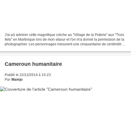
J'ai pû admirer cette magnifique crèche au "Village de la Poterie" aux "Trois
Ilets" en Martinique lors de mon séjour et l'on m'a donné la permission de la
photographier. Les personnages mesurent une cinquantaine de centimètres
et sont tous sculptés à...
Cameroun humanitaire
Publié le 22/12/2014 à 15:23
Par
Mamjo