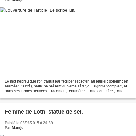
Par
Mamjo
Le mot hébreu que l'on traduit par "scribe" est sôfer (au pluriel : sôferîm ; en
araméen : safrâ), participe présent du verbe sâfar, qui signifie "compter", et
dans ses formes dérivées : "raconter", "énumérer", "faire connaître", "dire". Le
scribe utilise...
Femme de Loth, statue de sel.
Publié le 03/06/2015 à 20:39
Par
Mamjo