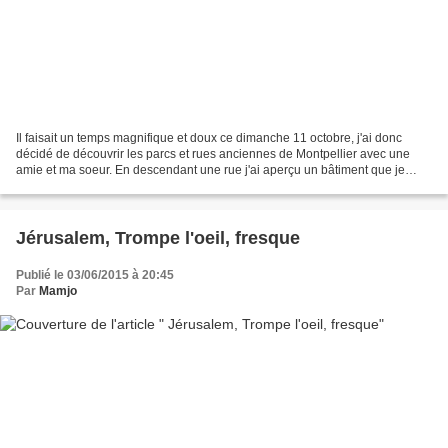
Il faisait un temps magnifique et doux ce dimanche 11 octobre, j'ai donc
décidé de découvrir les parcs et rues anciennes de Montpellier avec une
amie et ma soeur. En descendant une rue j'ai aperçu un bâtiment que je
trouvais beau. Je me suis approchée...
Jérusalem, Trompe l'oeil, fresque
Publié le 03/06/2015 à 20:45
Par
Mamjo