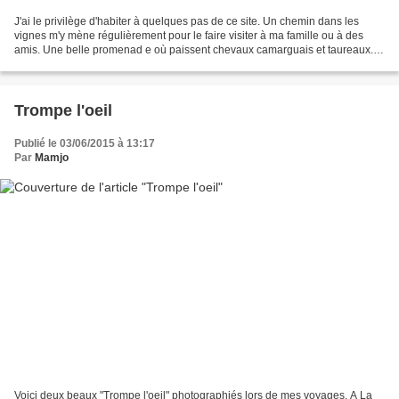
J'ai le privilège d'habiter à quelques pas de ce site. Un chemin dans les
vignes m'y mène régulièrement pour le faire visiter à ma famille ou à des
amis. Une belle promenad e où paissent chevaux camarguais et taureaux.
Ne pouvant traverser le Vidourle...
Trompe l'oeil
Publié le 03/06/2015 à 13:17
Par
Mamjo
Voici deux beaux "Trompe l'oeil" photographiés lors de mes voyages. A La